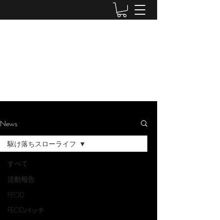
LUWEN WORKSHOP
Doujin Circle
News
駆け落ちスローライフ
すべて
活動報告
FEOD
FEODパッチ