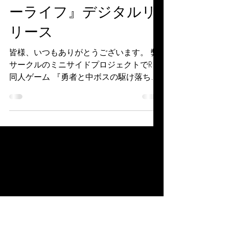
R18同人ゲーム『勇者と
中ボスの駆け落ちスロ
ーライフ』デジタルリ
リース
皆様、いつもありがとうございます。 弊
サークルのミニサイドプロジェクトでR18
同人ゲーム 『勇者と中ボスの駆け落ちス
ローライフ』のデジタルリリースが始ま
りました。 詳細や体験版のダウンロード
などはこちらからどうぞ。
https://www.dlsite.com/maniax...