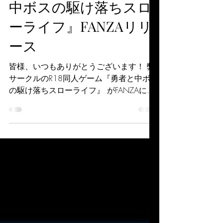
R18同人ゲーム『勇者と
中ボスの駆け落ちスロ
ーライフ』FANZAリリ
ース
皆様、いつもありがとうございます！ 弊
サークルのR18同人ゲーム『勇者と中ボス
の駆け落ちスローライフ』 がFANZAにて
デジタルリリースされました！ 11月14
日まで30%オフなのでご興味のある方は
ぜひチェックしてみてください！ ゲーム
内容の詳細は下記のツリーをチェックし
てください！
https://x.com/maple_LuwenWS/status/15
79997929284440065
https://www.dmm.co.jp/dc/doujin/-/deta
il/=/cid=d_674977/