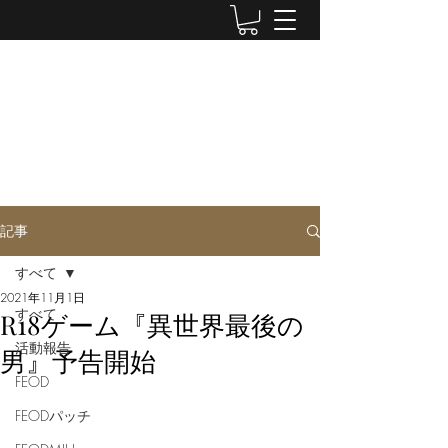
LUWEN WORKSHOP
Doujin Circle
記事
すべて
2021年11月1日
すべて
R18ゲーム『異世界最後の
活動報告
男』予告開始
FEOD
FEODパッチ