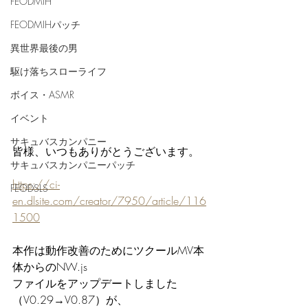
FEODMIH
FEODMIHパッチ
異世界最後の男
駆け落ちスローライフ
ボイス・ASMR
イベント
サキュバスカンパニー
皆様、いつもありがとうございます。
サキュバスカンパニーパッチ
https://ci-
FEODSLS
en.dlsite.com/creator/7950/article/116
1500
本作は動作改善のためにツクールMV本
体からのNW.js
ファイルをアップデートしました
（V0.29→V0.87）が、