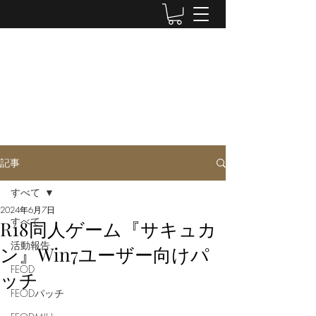
LUWEN WORKSHOP
Doujin Circle
記事
すべて
2024年6月7日
すべて
R18同人ゲーム『サキュカ
活動報告
ン』Win7ユーザー向けパ
FEOD
ッチ
FEODパッチ