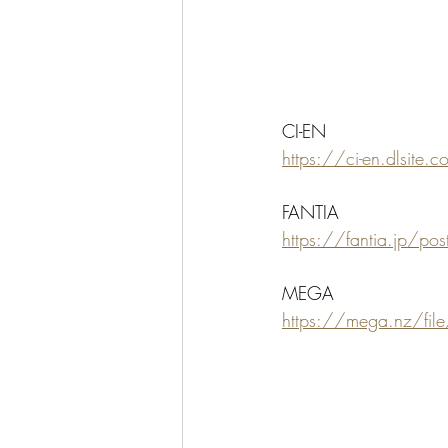
CI-EN
https://ci-en.dlsit
FANTIA
https://fantia.jp/p
MEGA
https://mega.nz/f