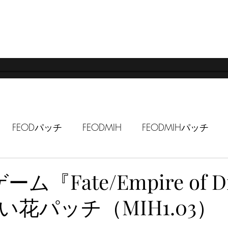
LUWEN WORKSHOP
Doujin Circle
FEODパッチ
FEODMIH
FEODMIHパッチ
ボイス・ASMR
イベント
サキュバスカンパニー
ーム『Fate/Empire of D
花パッチ（MIH1.03）
チ
FEODSLS