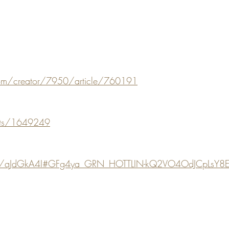
e.com/creator/7950/article/760191
osts/1649249
ile/qJdGkA4I#GFg4ya_GRN_HOTTLIN-kQ2VO4OdJCpLsY8E