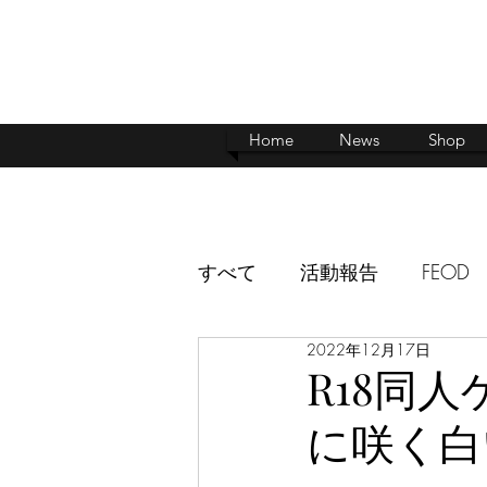
Home
News
Shop
すべて
活動報告
FEOD
2022年12月17日
駆け落ちスローライフ
R18同人ゲ
に咲く白い
サキュバスカンパニーパッ