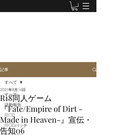
LUWEN WORKSHOP
Doujin Circle
記事
すべて
2021年8月14日
すべて
R18同人ゲーム
活動報告
『Fate/Empire of Dirt -
FEOD
Made in Heaven-』宣伝・
FEODパッチ
告知06