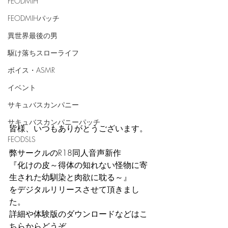
FEODMIH
FEODMIHパッチ
異世界最後の男
駆け落ちスローライフ
ボイス・ASMR
イベント
サキュバスカンパニー
サキュバスカンパニーパッチ
皆様、いつもありがとうございます。
FEODSLS
弊サークルのR18同人音声新作
『化けの皮～得体の知れない怪物に寄
生された幼馴染と肉欲に耽る～』
をデジタルリリースさせて頂きまし
た。
詳細や体験版のダウンロードなどはこ
ちらからどうぞ。