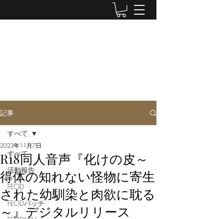
LUWEN WORKSHOP
Doujin Circle
記事
すべて
2023年11月7日
すべて
R18同人音声『化けの皮～
活動報告
得体の知れない怪物に寄生
FEOD
された幼馴染と肉欲に耽る
FEODパッチ
～』デジタルリリース